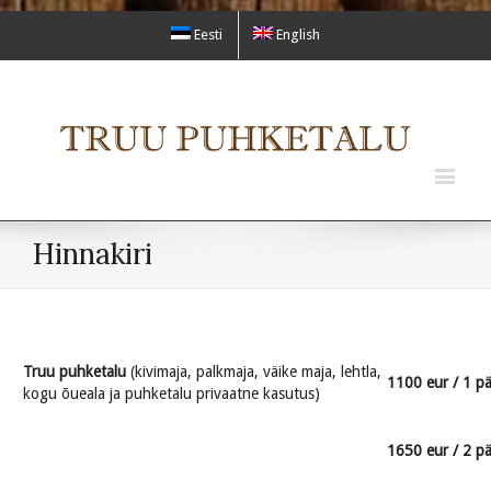
Eesti
English
Hinnakiri
Truu puhketalu
(kivimaja, palkmaja, väike maja, lehtla,
1100 eur / 1 p
kogu õueala ja puhketalu privaatne kasutus)
1650 eur / 2 p