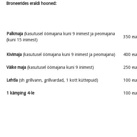
Broneerides eraldi hooned:
Palkmaja
(kasutusel öömajana kuni 9 inimest ja peomajana
350 eu
(kuni 15 inimest)
Kivimaja
(kasutusel öömajana kuni 9 inimest ja peomajana)
400 eu
Väike maja
(kasutusel öömajana kuni 9 inimest)
250 eu
Lehtla
(sh grillvann, grillvardad, 1 kott küttepuid)
100 eu
1 kämping 4-le
100 eu