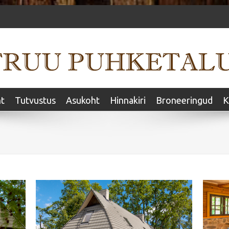
ht
Tutvustus
Asukoht
Hinnakiri
Broneeringud
K