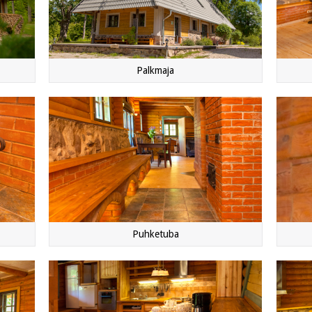
Palkmaja
Puhketuba